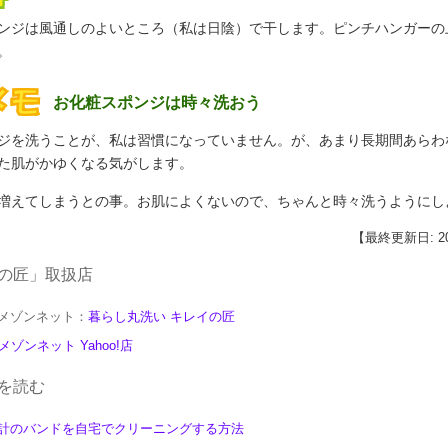
ンジは風通しのよいところ（私は日陰）で干します。ピンチハンガーの
。
お化粧スポンジは時々洗おう
ジを洗うことが、私は習慣になっていません。が、あまり長期間あらわ
た肌がかゆくなる気がします。
増えてしまうとの事。お肌によくないので、ちゃんと時々洗うようにし
【最終更新日: 201
の匠」取扱店
メゾンネット：
暮らし丸洗い キレイの匠
メゾンネット Yahoo!店
を読む
計のバンドを自宅でクリーニングする方法