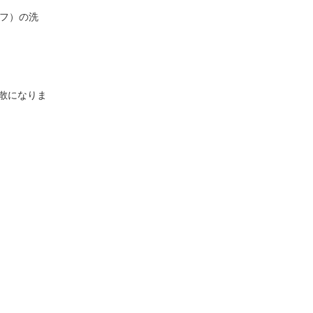
パフ）の洗
散になりま